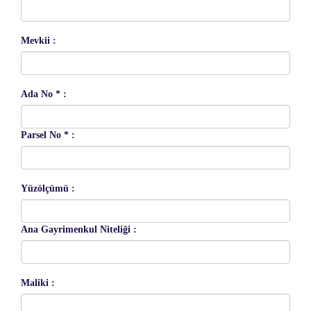
Mevkii :
Ada No * :
Parsel No * :
Yüzölçümü :
Ana Gayrimenkul Niteliği :
Maliki :