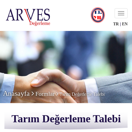
Navig
Buton
TR
|
EN
Anasayfa
Formlar
Tarım Değerleme Talebi
Tarım Değerleme Talebi