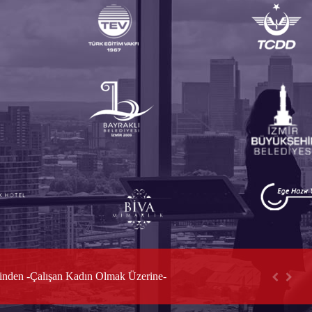
Konkordato ile Sermaye Şirketleri ve Kooperatiflerin Uzlaşma Yoluyla Yeniden Yapılandırılmasında DEĞERLEME
inden -Çalışan Kadın Olmak Üzerine-