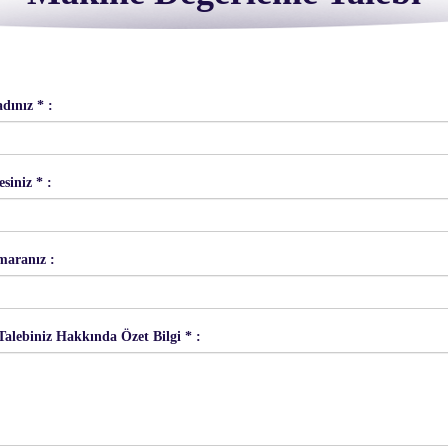
dınız * :
siniz * :
maranız :
alebiniz Hakkında Özet Bilgi * :