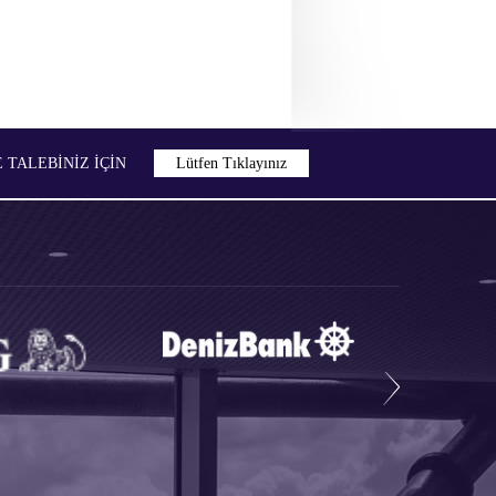
TALEBİNİZ İÇIN
Lütfen Tıklayınız