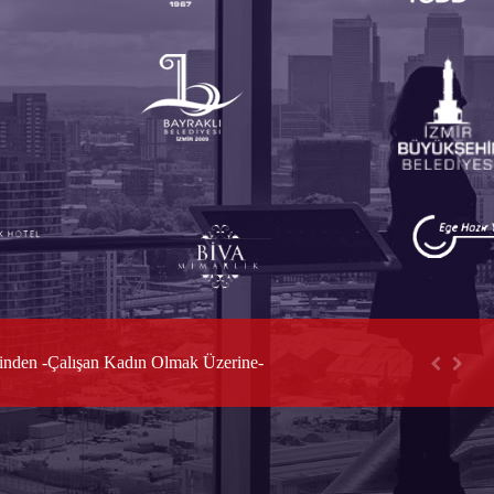
Konkordato ile Sermaye Şirketleri ve Kooperatiflerin Uzlaşma Yoluyla Yeniden Yapılandırılmasında DEĞERLEME
inden -Çalışan Kadın Olmak Üzerine-