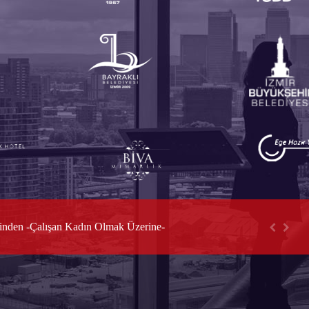
Konkordato ile Sermaye Şirketleri ve Kooperatiflerin Uzlaşma Yoluyla Yeniden Yapılandırılmasında DEĞERLEME
inden -Çalışan Kadın Olmak Üzerine-