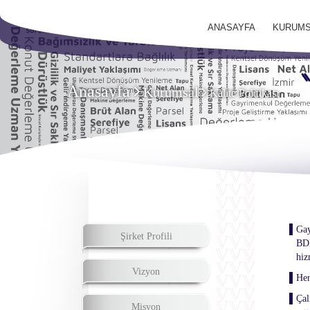
ANASAYFA
KURUMS
Anasayfa
Kurumsal
Kalite Politikası
Gay
Şirket Profili
BDD
hiz
Vizyon
Her
Çal
Misyon