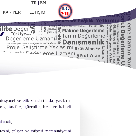
TR
|
EN
KARİYER
İLETİŞİM
syonel ve etik standartlarda, yasalara,
 tarafsız, güvenilir, hızlı ve kaliteli
kalamak,
itesini, çalışan ve müşteri memnuniyetini